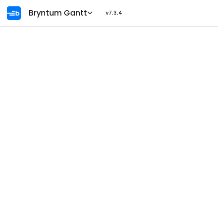
Ask AI
Bryntum Gantt
v7.3.4